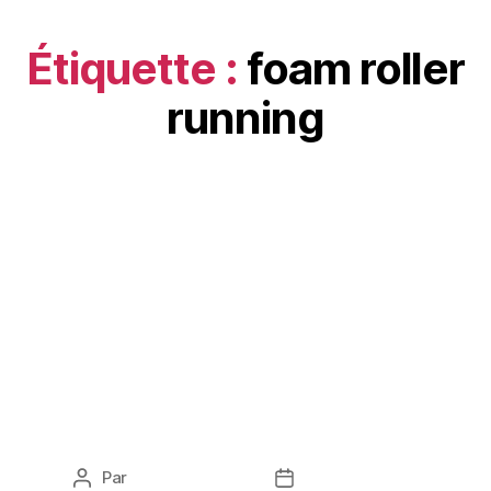
Étiquette :
foam roller
running
SANTÉ
L’équipement course à
pied essentiel pour
préparer ton corps et
éviter les blessures
Par
Peter Manguian
mars 23, 2026