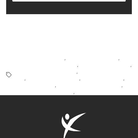
activation des fessiers
,
blessures course à pied
,
coach course à pied Québec
,
coaching course à pied
,
échauffement course à pied
,
équipement course à
pied
,
éviter blessures running
,
foam roller running
,
neurospike course
,
préparation physique coureur
,
récupération course à pied
,
routine avant la course