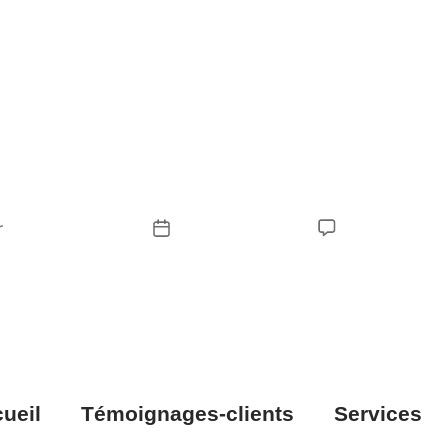
ent course à pied
arer ton corps et 
blessures
r
Peter Manguian
mars 23, 2026
Aucun comme
ueil
Témoignages-clients
Services