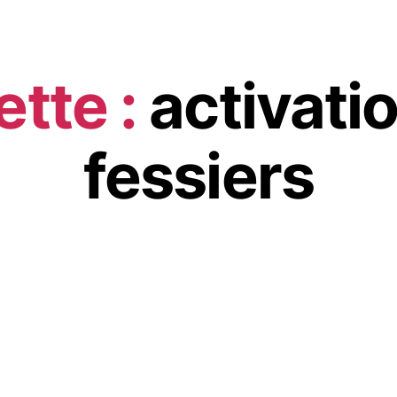
ette :
activati
fessiers
SANTÉ