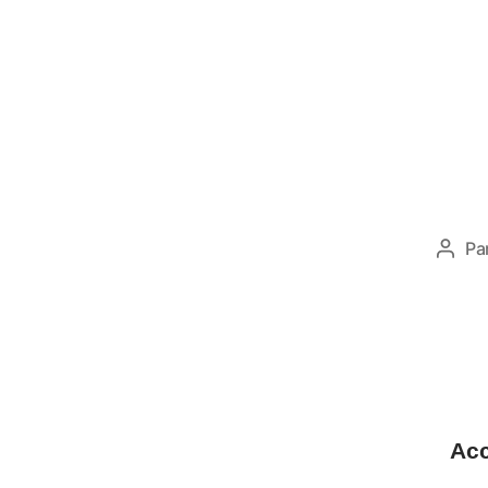
L’équipem
pour prép
Pa
Acc