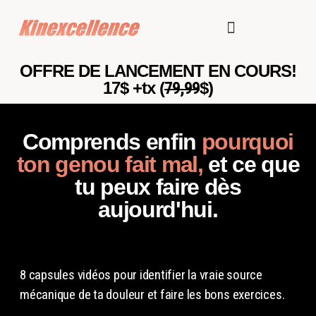
TÉMOIGNAGES-CLIENTS
FORMATION EN LIGNE
OFFRE DE LANCEMENT EN COURS!
17$ +tx (
79,99
$)
Comprends enfin
pourquoi
ton genou fait mal,
et ce que
tu peux faire dès
aujourd'hui.
8 capsules vidéos pour identifier la vraie source
mécanique de ta douleur et faire les bons exercices.