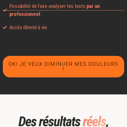
Possibilité de faire analyser tes tests
par un
professionnel
.
Accès illimité à vie
OK! JE VEUX DIMINUER MES DOULEURS
!
Des résultats
réels
,