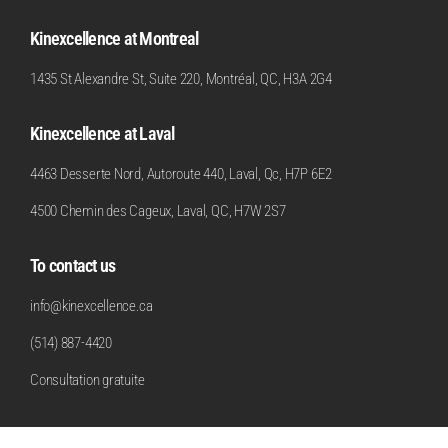
Kinexcellence at Montreal
1435 St Alexandre St, Suite 220, Montréal, QC, H3A 2G4
Kinexcellence at Laval
4463 Desserte Nord, Autoroute 440, Laval, Qc, H7P 6E2
4500 Chemin des Cageux, Laval, QC, H7W 2S7
To contact us
info@kinexcellence.ca
(514) 887-4420
Consultation gratuite