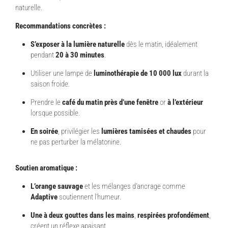
naturelle.
Recommandations concrètes :
S’exposer à la lumière naturelle
dès le matin, idéalement
pendant
20 à 30 minutes
.
Utiliser une lampe de
luminothérapie de 10 000 lux
durant la
saison froide.
Prendre le
café du matin près d’une fenêtre
or
à l’extérieur
lorsque possible.
En soirée
, privilégier les
lumières tamisées et chaudes
pour
ne pas perturber la mélatonine.
Soutien aromatique :
L’orange sauvage
et les mélanges d’ancrage comme
Adaptive
soutiennent l’humeur.
Une à deux gouttes dans les mains
,
respirées profondément
,
créent un réflexe apaisant.