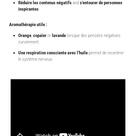
Réduire les contenus négatifs
and
s’entourer de personnes
inspirantes
.
Aromathérapie utile :
Orange
,
copaïer
or
lavande
lorsque des pensées négatives
surviennent.
Une respiration consciente avec l’huile
permet de recentrer
le système nerveux.