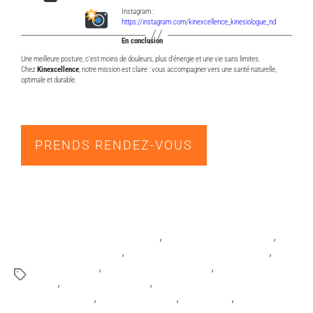
Instagram :
https://instagram.com/kinexcellence_kinesiologue_nd
En conclusion
Une meilleure posture, c’est moins de douleurs, plus d’énergie et une vie sans limites.
Chez
Kinexcellence
, notre mission est claire : vous accompagner vers une santé naturelle,
optimale et durable.
PRENDS RENDEZ-VOUS
douleur au dos au bureau
,
kinésiologue blainville
,
kinésiologue laval
,
mauvaise posture télétravail
,
mieux dormir
,
naturopathe blainville
,
naturopathe
laval
,
posture au travail
,
prévenir les tenstions
musculaires
,
santé au travail
,
télétravail
,
tensions
reliés au télétravail