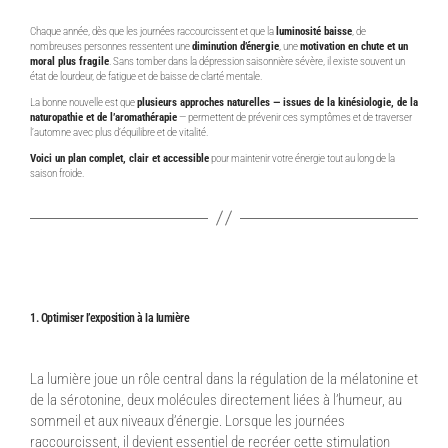
Chaque année, dès que les journées raccourcissent et que la
luminosité baisse
, de
nombreuses personnes ressentent une
diminution d’énergie
, une
motivation en chute et un
moral plus fragile
. Sans tomber dans la dépression saisonnière sévère, il existe souvent un
état de lourdeur, de fatigue et de baisse de clarté mentale.
La bonne nouvelle est que
plusieurs approches naturelles — issues de la kinésiologie, de la
naturopathie et de l’aromathérapie
— permettent de prévenir ces symptômes et de traverser
l’automne avec plus d’équilibre et de vitalité.
Voici un plan complet, clair et accessible
pour maintenir votre énergie tout au long de la
saison froide.
1. Optimiser l’exposition à la lumière
La lumière joue un rôle central dans la régulation de la mélatonine et
de la sérotonine, deux molécules directement liées à l’humeur, au
sommeil et aux niveaux d’énergie. Lorsque les journées
raccourcissent, il devient essentiel de recréer cette stimulation