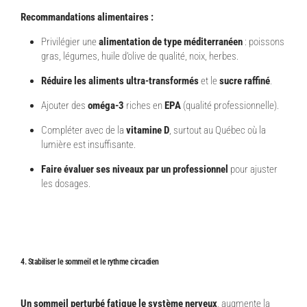
Recommandations alimentaires :
Privilégier une
alimentation de type méditerranéen
: poissons
gras, légumes, huile d’olive de qualité, noix, herbes.
Réduire les aliments ultra-transformés
et le
sucre raffiné
.
Ajouter des
oméga-3
riches en
EPA
(qualité professionnelle).
Compléter avec de la
vitamine D
, surtout au Québec où la
lumière est insuffisante.
Faire évaluer ses niveaux par un professionnel
pour ajuster
les dosages.
4. Stabiliser le sommeil et le rythme circadien
Un sommeil perturbé fatigue le système nerveux
, augmente la