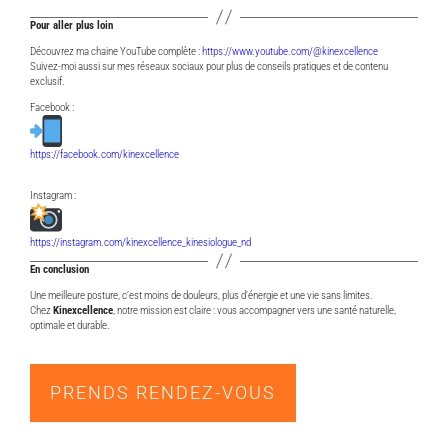
Pour aller plus loin
Découvrez ma chaine YouTube complète :
https://www.youtube.com/@kinexcellence
Suivez-moi aussi sur mes réseaux sociaux pour plus de conseils pratiques et de contenu
exclusif.
Facebook :
https://facebook.com/kinexcellence
Instagram :
https://instagram.com/kinexcellence_kinesiologue_nd
En conclusion
Une meilleure posture, c’est moins de douleurs, plus d’énergie et une vie sans limites.
Chez
Kinexcellence
, notre mission est claire : vous accompagner vers une santé naturelle,
optimale et durable.
PRENDS RENDEZ-VOUS