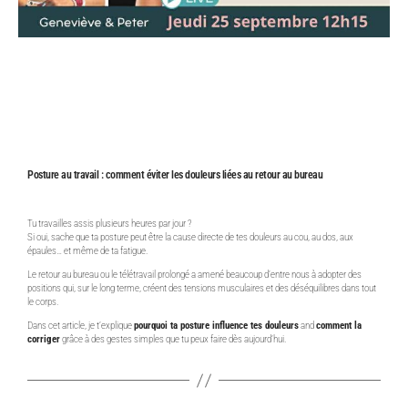
Posture au travail : comment éviter les douleurs liées au retour au bureau
Tu travailles assis plusieurs heures par jour ?
Si oui, sache que ta posture peut être la cause directe de tes douleurs au cou, au dos, aux
épaules… et même de ta fatigue.
Le retour au bureau ou le télétravail prolongé a amené beaucoup d’entre nous à adopter des
positions qui, sur le long terme, créent des tensions musculaires et des déséquilibres dans tout
le corps.
Dans cet article, je t’explique
pourquoi ta posture influence tes douleurs
and
comment la
corriger
grâce à des gestes simples que tu peux faire dès aujourd’hui.