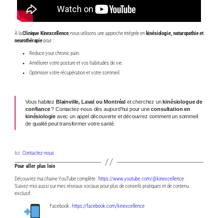
À la
Clinique Kinexcellence
, nous utilisons une approche intégrée en
kinésiologie, naturopathie et
neurothérapie
pour :
Reduce your chronic pain.
Améliorer votre posture et vos habitudes de vie.
Optimiser votre récupération et votre sommeil.
Vous habitez
Blainville, Laval ou Montréal
et cherchez un
kinésiologue de
confiance
?
Contactez-nous dès aujourd’hui pour une
consultation en
kinésiologie
avec un appel découverte et découvrez comment un sommeil
de qualité peut transformer votre santé.
Ici :
Contactez-nous
Pour aller plus loin
Découvrez ma chaine YouTube complète :
https://www.youtube.com/@kinexcellence
Suivez-moi aussi sur mes réseaux sociaux pour plus de conseils pratiques et de contenu
exclusif.
Facebook :
https://facebook.com/kinexcellence