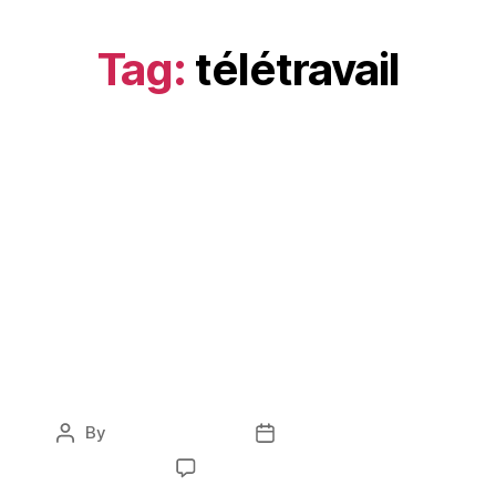
Tag:
télétravail
SANTÉ
Comment contrer la
dépression saisonnière
d’octobre de façon
naturelle
By
Peter Manguian
November 28, 2025
No Comments