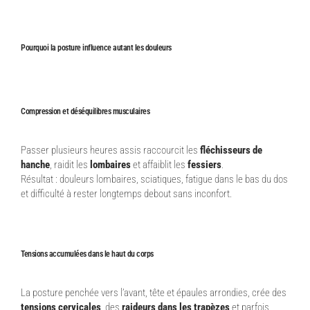
Pourquoi la posture influence autant les douleurs
Compression et déséquilibres musculaires
Passer plusieurs heures assis raccourcit les
fléchisseurs de
hanche
, raidit les
lombaires
et affaiblit les
fessiers
.
Résultat : douleurs lombaires, sciatiques, fatigue dans le bas du dos
et difficulté à rester longtemps debout sans inconfort.
Tensions accumulées dans le haut du corps
La posture penchée vers l’avant, tête et épaules arrondies, crée des
tensions cervicales
, des
raideurs dans les trapèzes
et parfois