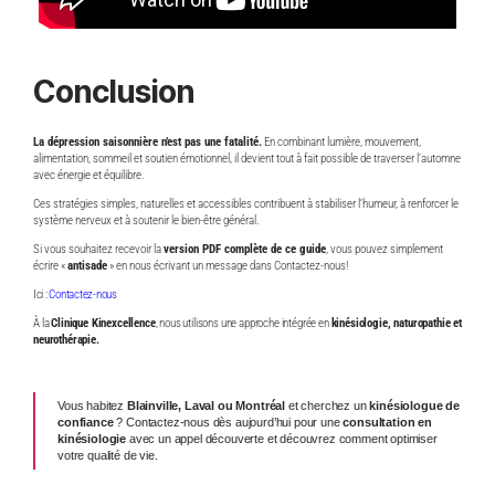
Conclusion
La dépression saisonnière n’est pas une fatalité.
En combinant lumière, mouvement,
alimentation, sommeil et soutien émotionnel, il devient tout à fait possible de traverser l’automne
avec énergie et équilibre.
Ces stratégies simples, naturelles et accessibles contribuent à stabiliser l’humeur, à renforcer le
système nerveux et à soutenir le bien-être général.
Si vous souhaitez recevoir la
version PDF complète de ce guide
, vous pouvez simplement
écrire «
antisade
» en nous écrivant un message dans Contactez-nous!
Ici :
Contactez-nous
À la
Clinique Kinexcellence
, nous utilisons une approche intégrée en
kinésiologie, naturopathie et
neurothérapie.
Vous habitez
Blainville, Laval ou Montréal
et cherchez un
kinésiologue de
confiance
?
Contactez-nous dès aujourd’hui pour une
consultation en
kinésiologie
avec un appel découverte et découvrez comment optimiser
votre qualité de vie.