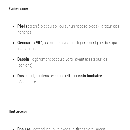
Position assise
Pieds
: bien à plat au sol (ou sur un repose-pieds), largeur des
hanches.
Genoux
: à
90°
, au même niveau ou légèrement plus bas que
les hanches.
Bassin
: légèrement basculé vers l’avant (assis sur les
ischions).
Dos
: droit, soutenu avec un
petit coussin lombaire
si
nécessaire.
Haut du corps
Épaules
: détendues, ni relevées, ni tirées vers l’avant.