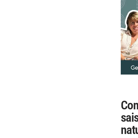
Com
sai
nat