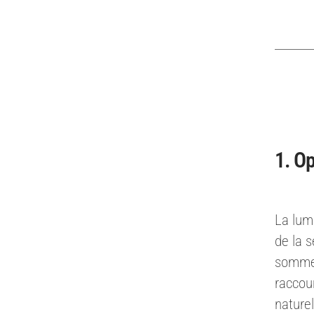
1. Op
La lumi
de la 
sommei
raccour
naturel