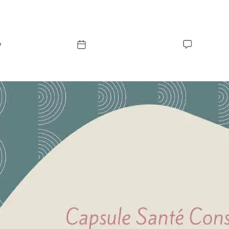
 d’octobre de faç
y
Peter Manguian
November 28, 2025
No Com