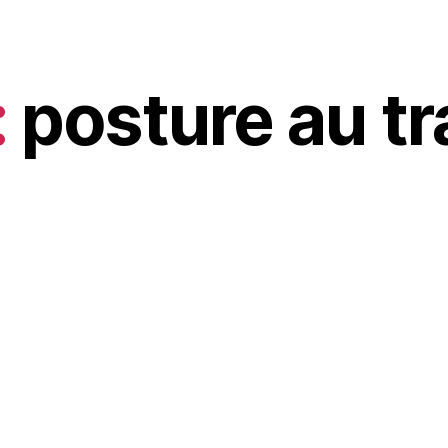
:
posture au tr
SANTÉ
t contrer la dép