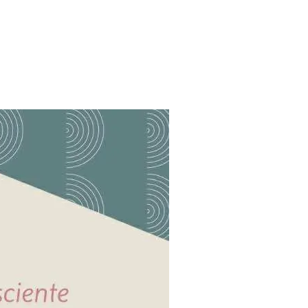
on naturelle
ments