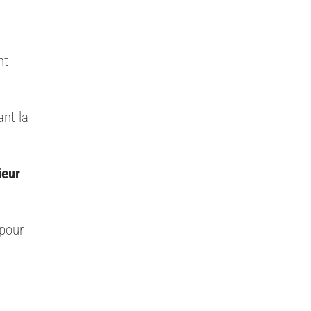
nt
nt la
ieur
pour