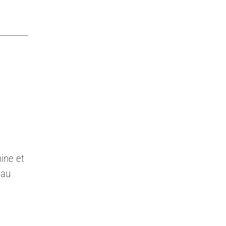
nine et
 au