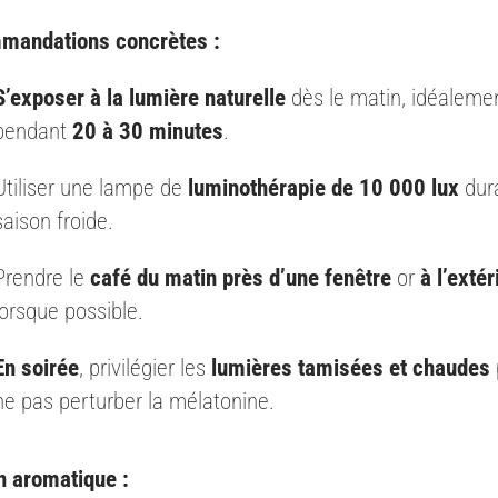
mandations concrètes :
S’exposer à la lumière naturelle
dès le matin, idéaleme
pendant
20 à 30 minutes
.
Utiliser une lampe de
luminothérapie de 10 000 lux
dura
saison froide.
Prendre le
café du matin près d’une fenêtre
or
à l’extér
lorsque possible.
En soirée
, privilégier les
lumières tamisées et chaudes
ne pas perturber la mélatonine.
n aromatique :