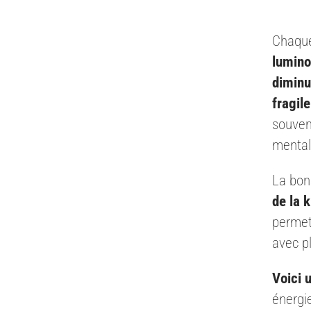
Chaque
lumino
diminu
fragile
souvent
mental
La bon
de la 
permet
avec pl
Voici 
énergie