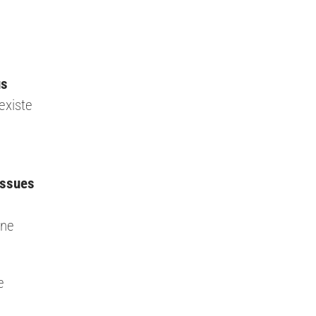
us
existe
issues
—
mne
e