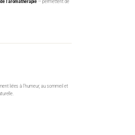
t de l’aromathérapie
— permettent de
ement liées à l’humeur, au sommeil et
turelle.