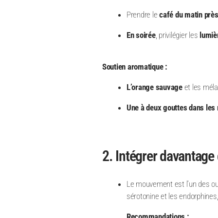
Prendre le
café du matin près
En soirée
, privilégier les
lumiè
Soutien aromatique :
L’orange sauvage
et les mél
Une à deux gouttes dans les
2. Intégrer davantag
Le mouvement est l’un des outi
sérotonine et les endorphines, 
Recommandations :