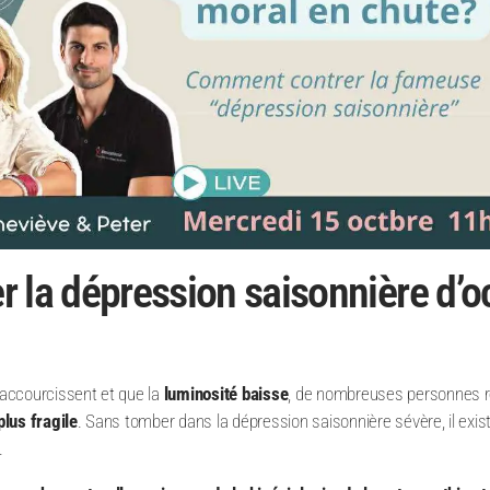
 la dépression saisonnière d’o
accourcissent et que la
luminosité baisse
, de nombreuses personnes 
plus fragile
. Sans tomber dans la dépression saisonnière sévère, il exis
.