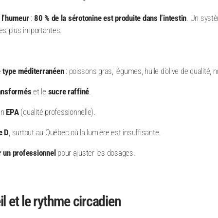
t l’humeur
:
80 % de la sérotonine est produite dans l’intestin
. Un systè
les plus importantes.
e type méditerranéen
: poissons gras, légumes, huile d’olive de qualité, n
ransformés
et le
sucre raffiné
.
en
EPA
(qualité professionnelle).
e D
, surtout au Québec où la lumière est insuffisante.
r un professionnel
pour ajuster les dosages.
il et le rythme circadien