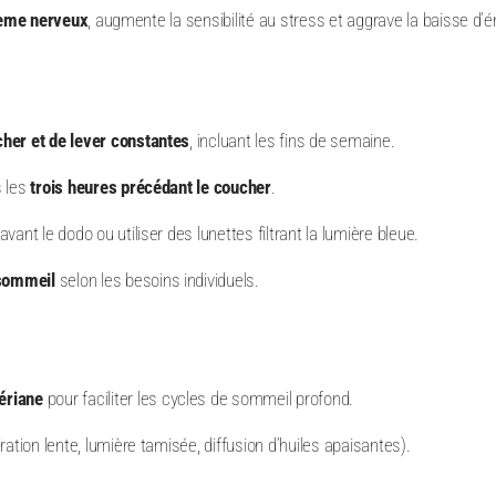
tème nerveux
, augmente la sensibilité au stress et aggrave la baisse d
her et de lever constantes
, incluant les fins de semaine.
 les
trois heures précédant le coucher
.
vant le dodo ou utiliser des lunettes filtrant la lumière bleue.
 sommeil
selon les besoins individuels.
ériane
pour faciliter les cycles de sommeil profond.
ration lente, lumière tamisée, diffusion d’huiles apaisantes).