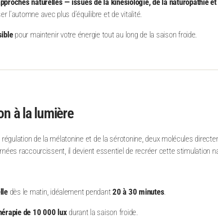
pproches naturelles — issues de la kinésiologie, de la naturopathie e
 l’automne avec plus d’équilibre et de vitalité.
sible
pour maintenir votre énergie tout au long de la saison froide.
on à la lumière
a régulation de la mélatonine et de la sérotonine, deux molécules direct
nées raccourcissent, il devient essentiel de recréer cette stimulation na
lle
dès le matin, idéalement pendant
20 à 30 minutes
.
hérapie de 10 000 lux
durant la saison froide.