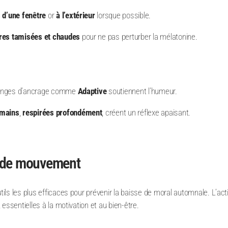
 d’une fenêtre
or
à l’extérieur
lorsque possible.
res tamisées et chaudes
pour ne pas perturber la mélatonine.
anges d’ancrage comme
Adaptive
soutiennent l’humeur.
 mains
,
respirées profondément
, créent un réflexe apaisant.
e de mouvement
ls les plus efficaces pour prévenir la baisse de moral automnale. L’acti
essentielles à la motivation et au bien-être.