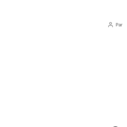
saisonnière
Par
P