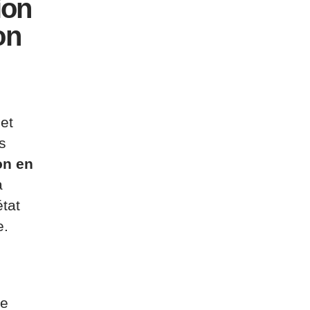
ion
on
et
s
on en
a
état
e.
de