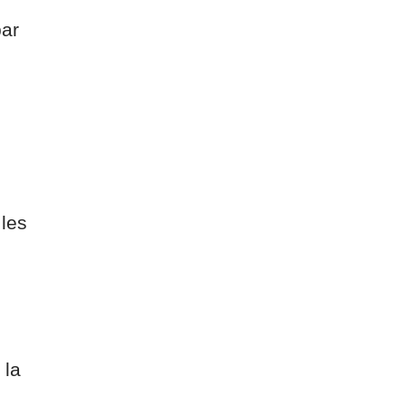
par
les
 la