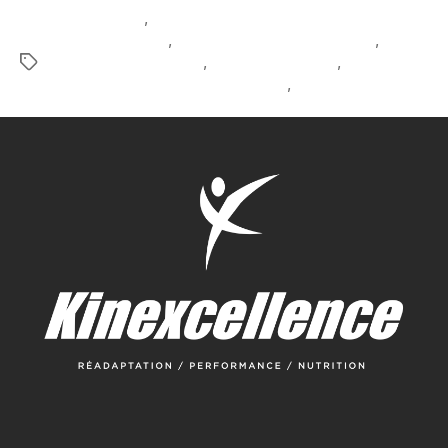
course à pied
,
course à pied sans blessure prévention
blessures course
,
fasciite plantaire prévention
,
kinésiologue blainville
,
kinésiologue laval
,
kinésiologue naturopathe Québec
,
récupération en
course