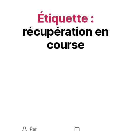
Étiquette :
récupération en
course
SANTÉ
Course à pied sans
blessure : stratégies pour
votre saison
Par
Karine Bernard
mars 1, 2026