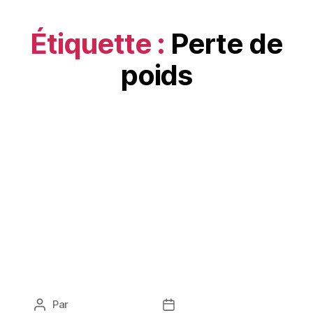
Étiquette :
Perte de
poids
SANTÉ
ENTREVUE SUR LA
PERTE DE POIDS AVEC
GIULIANA LA FÉE DE
L’OUEST
Par
Peter Manguian
novembre 25, 2020